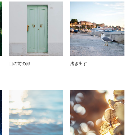
目の前の扉
漕ぎ出す